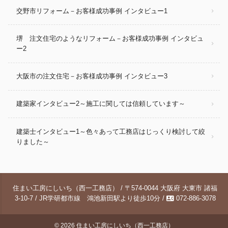
交野市リフォーム－お客様成功事例 インタビュー1
堺 注文住宅のようなリフォーム－お客様成功事例 インタビュ
ー2
大阪市の注文住宅－お客様成功事例 インタビュー3
建築家インタビュー2～施工に関しては信頼しています～
建築士インタビュー1～色々あって工務店はじっくり検討して絞
りました～
住まい工房にしいち（西一工務店） / 〒574-0044 大阪府 大東市 諸福
contact_phone
3-10-7 / JR学研都市線 鴻池新田駅より徒歩10分 /
072-886-3078
© 2026
住まい工房にしいち（西一工務店）