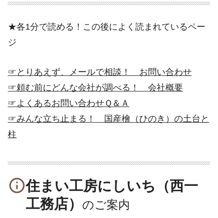
★各1分で読める！この後によく読まれているペー
ジ
☞とりあえず、メールで相談！ お問い合わせ
☞頼む前にどんな会社が調べる！ 会社概要
☞よくあるお問い合わせＱ＆Ａ
☞みんな立ち止まる！ 国産檜（ひのき）の土台と
柱
info_outline
住まい工房にしいち（西一
工務店）