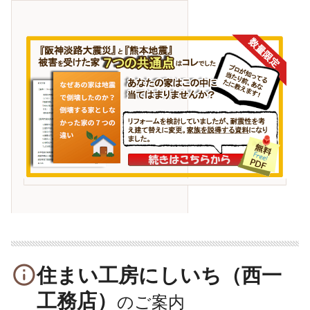
info_outline
住まい工房にしいち（西一
工務店）