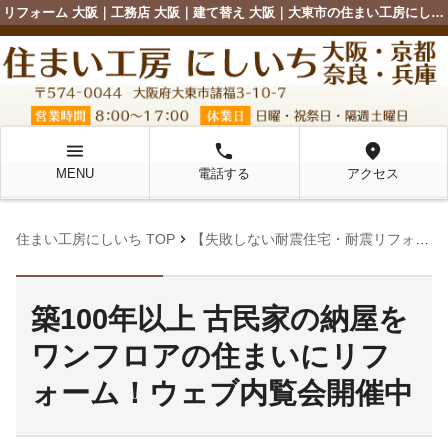
リフォーム 大阪｜工務店 大阪｜建て替え 大阪｜大東市の住まい工房にしいち
menu
local_phone
location_on
MENU
電話する
アクセス
chevron_right
住まい工房にしいち TOP
【失敗しない耐震住宅・耐震リフォーム成功への近道・満足するためのコツ】
築100年以上 古民家の納屋を
ワンフロアの住まいにリフ
ォーム！ウェブ内覧会開催中