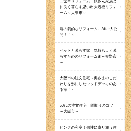
二世帯リフォーム｜娘さん家族と
仲良く暮らす思い出大規模リフォ
ーム～大東市～
堺の劇的なリフォーム～After大公
開！！～
ペットと暮らす家｜気持ちよく暮
らすためのリフォーム術～交野市
～
大阪市の注文住宅～奥さまのこだ
わりを形にしたウッドデッキのあ
る家！～
50代の注文住宅 間取りのコツ
～大阪市～
ピンクの和室！個性に寄り添う住