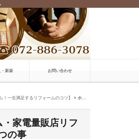
ち
え・新築
お問い合わせ
chevron_right
ム！一生満足するリフォームのコツ】
ホームセンターリフォーム・家電量販店リフォーム！絶対確認したい1つの事
ム・家電量販店リフ
つの事