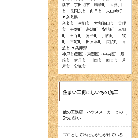
幡市 京田辺市 精華町 木津川
市 長岡京市 向日市 大山崎町
▼奈良県
奈良市 生駒市 大和郡山市 天理
市 平群町 斑鳩町 安堵町 三郷
町 王寺町 河合町 川西町 上牧
町 三宅町 田原本町 広陵町 香
芝市 ▼兵庫県
神戸市(灘区・東灘区・中央区) 尼
崎市 伊丹市 川西市 西宮市 芦
屋市 宝塚市
住まい工房にしいちの施工
他の工務店・ハウスメーカーとの
5つの違い
プロとして私たちが心がけている