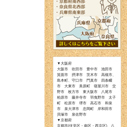
▼大阪府
大阪市 吹田市 豊中市 池田市
箕面市 摂津市 茨木市 高槻市、
島本町、守口市 門真市 四条畷
市 大東市 美原町 寝屋川市 交
野市 枚方市 東大阪市 八尾市
柏原市 藤井寺市 羽曳野市 太子
町 松原市 堺市 高石市 和泉
市 泉大津市 忠岡町 岸和田市
貝塚市 泉佐野市
▼京都府
京都市(伏見区・南区・西京区) 八